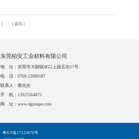
巧
] [
返回
]
东莞柏安工业材料有限公司
地 址：东莞市大朗镇水口上园五街17号
电 话：0769-22088187
联系人：蔡先生
手 机：13925564875
网 址：
www.dgzstape.com
】
粤ICP备17123670号