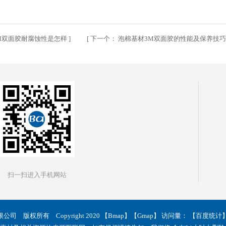
M双面胶耐腐蚀性是怎样
] [
下一个：
泡棉基材3M双面胶的性能及保养技
扫一扫进入手机网站
 版权所有 Copyright 2020 【
Bmap
】【
Gmap
】 访问量：
【百度统计