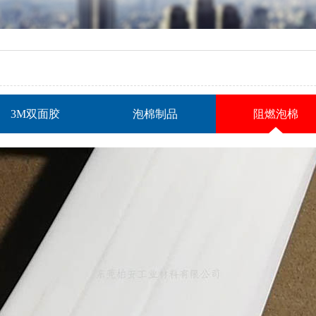
3M双面胶
泡棉制品
阻燃泡棉