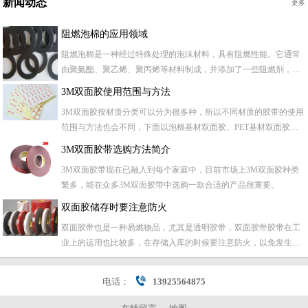
新闻动态
更多
阻燃泡棉的应用领域
阻燃泡棉是一种经过特殊处理的泡沫材料，具有阻燃性能。它通常
由聚氨酯、聚乙烯、聚丙烯等材料制成，并添加了一些阻燃剂，以
提高其阻燃性能。 阻燃泡棉广泛应用于建筑、航空航天、汽车、电
3M双面胶使用范围与方法
子、医疗等领域。在建筑中，阻燃泡棉被用作隔音、保温材料，以
3M双面胶按材质分类可以分为很多种，所以不同材质的胶带的使用
及防火隔离材料。在航空航天领域，阻燃泡棉则被用于制造飞机座
范围与方法也会不同，下面以泡棉基材双面胶、PET基材双面胶、
椅...
无基材双面胶、无纺布基材双面胶以及热熔胶各自的使用方法作为
3M双面胶带选购方法简介
参考：
3M双面胶带现在已融入到每个家庭中，目前市场上3M双面胶种类
繁多，能在众多3M双面胶带中选购一款合适的产品很重要。
双面胶储存时要注意防火
双面胶带也是一种易燃物品，尤其是透明胶带，双面胶带胶带在工
业上的运用也比较多，在存储入库的时候要注意防火，以免发生事
故一般要注意以下几点。 一，库存双面胶带的库房要通风换气，当
胶带蒸发的胶水气雾到达必定的空气份额时，一旦遇到火种会发作
电话：
13925564875
剧烈焚烧。 二，库房大概装备规范规范的消防器材，在火灾发作
时...